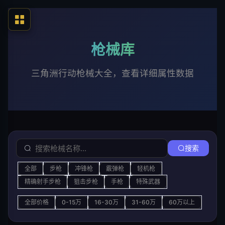
枪械库
三角洲行动枪械大全，查看详细属性数据
搜索
全部
步枪
冲锋枪
霰弹枪
轻机枪
精确射手步枪
狙击步枪
手枪
特殊武器
全部价格
0-15万
16-30万
31-60万
60万以上